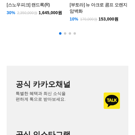
[스노우피크] 랜드록(R)
[부토라] 뉴 아크로 콤프 오렌지
암벽화
30%
1,645,000원
2,350,000원
2
10%
153,000원
170,000원
공식 카카오채널
특별한 혜택과 최신 소식을
편하게 톡으로 받아보세요.
공식 인스타그램