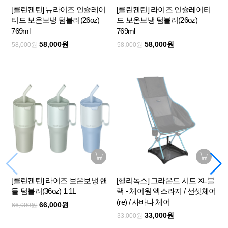
[클린켄틴] 뉴라이즈 인슐레이
[클린켄틴] 라이즈 인슐레이티
티드 보온보냉 텀블러(26oz)
드 보온보냉 텀블러(26oz)
769ml
769ml
58,000원
58,000원
58,000원
58,000원
[클린켄틴] 라이즈 보온보냉 핸
[헬리녹스] 그라운드 시트 XL 블
들 텀블러(36oz) 1.1L
랙 - 체어원 엑스라지 / 선셋체어
(re) / 사바나 체어
66,000원
66,000원
33,000원
33,000원