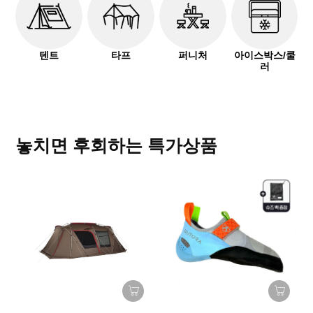
텐트
타프
퍼니처
아이스박스/쿨
러
놓치면 후회하는 특가상품