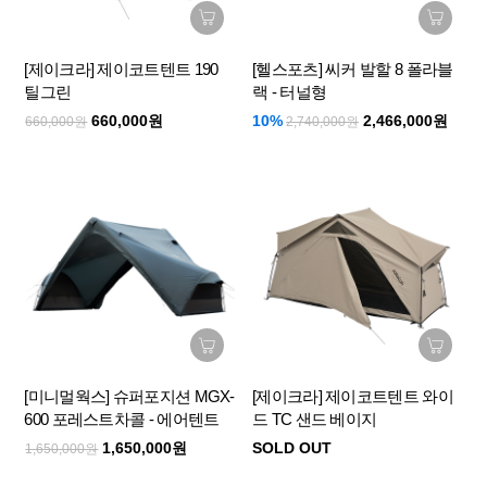
[제이크라] 제이코트텐트 190
[헬스포츠] 씨커 발할 8 폴라블
틸그린
랙 - 터널형
660,000원
10%
2,466,000원
660,000원
2,740,000원
[미니멀웍스] 슈퍼포지션 MGX-
[제이크라] 제이코트텐트 와이
600 포레스트차콜 - 에어텐트
드 TC 샌드 베이지
1,650,000원
SOLD OUT
1,650,000원