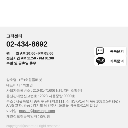
고객센터
02-434-8692
톡톡문의
평 일 AM 10:00 - PM 05:00
점심시간 AM 11:50 - PM 01:00
카톡문의
주말 및 공휴일 휴무
상호명 : (주)호원플래닛
대표이사 : 최호영
사업자등록번호 : 210-81-71606
[사업자번호확인]
통신판매업신고번호 : 2023-서울중랑-0900호
주소 : 서울특별시 중랑구 신내역로111, 신내SKV1센터 A동 108호(신내동) /
A/S& 교환, 반품 : 경기도 남양주시 화도읍 비룡로411번길 13
이메일 :
master@howonplt.com
개인정보취급책임자 : 조민형
copyright⒞astore all right reserved