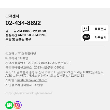
고객센터
02-434-8692
톡톡문의
평 일 AM 10:00 - PM 05:00
점심시간 AM 11:50 - PM 01:00
카톡문의
주말 및 공휴일 휴무
상호명 : (주)호원플래닛
대표이사 : 최호영
사업자등록번호 : 210-81-71606
[사업자번호확인]
통신판매업신고번호 : 2023-서울중랑-0900호
주소 : 서울특별시 중랑구 신내역로111, 신내SKV1센터 A동 108호(신내동) /
A/S& 교환, 반품 : 경기도 남양주시 화도읍 비룡로411번길 13
이메일 :
master@howonplt.com
개인정보취급책임자 : 조민형
copyright⒞astore all right reserved