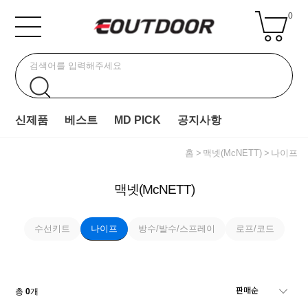
0
신제품
베스트
MD PICK
공지사항
홈
맥넷(McNETT)
나이프
맥넷(McNETT)
수선키트
나이프
방수/발수/스프레이
로프/코드
총
0
개