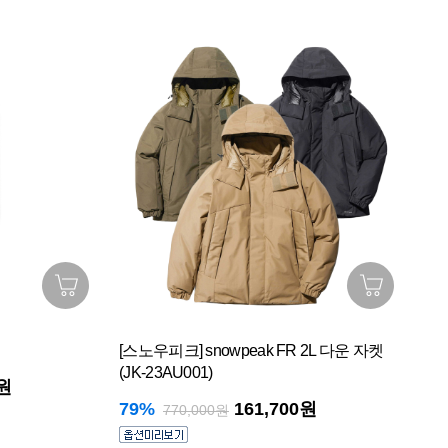
[스노우피크] snowpeak FR 2L 다운 자켓
[니
(JK-23AU001)
0원
10
79%
161,700원
770,000원