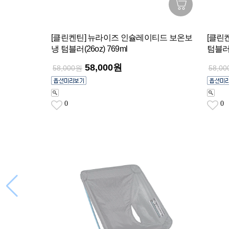
[클린켄틴] 뉴라이즈 인슐레이티드 보온보
[클린
냉 텀블러(26oz) 769ml
텀블러(2
58,000원
58,000원
58,0
0
0