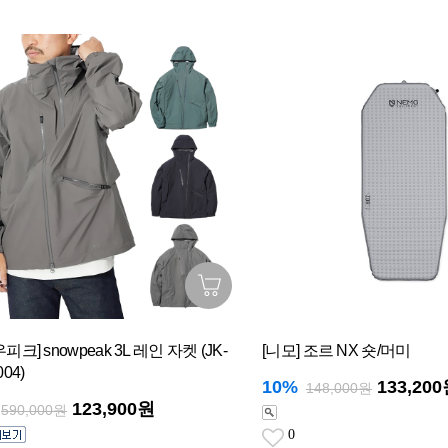
피크] snowpeak 3L 레인 자켓 (JK-
[니모] 조르 NX 숏/머미
04)
10%
133,20
148,000원
123,900원
590,000원
0