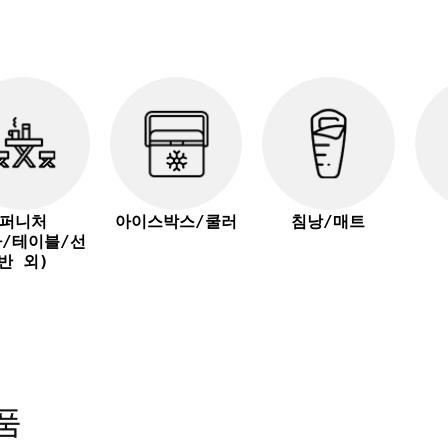
퍼니처
아이스박스/쿨러
침낭/매트
자/테이블/선
반 외)
품