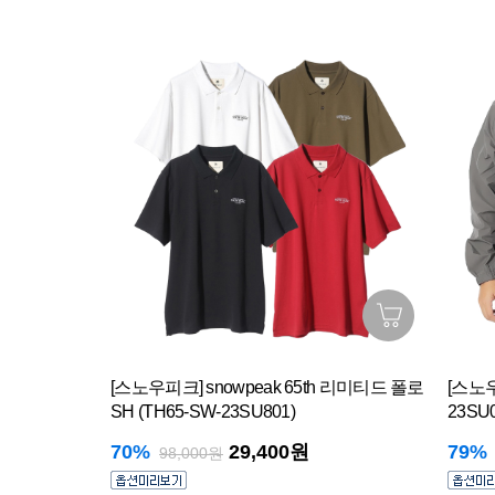
지 암벽화
[스노우피크] snowpeak 65th 리미티드 폴로
[스노우
SH (TH65-SW-23SU801)
23SU0
70%
29,400원
79%
98,000원