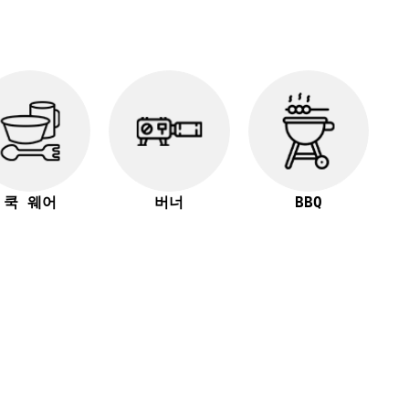
쿡 웨어
버너
BBQ