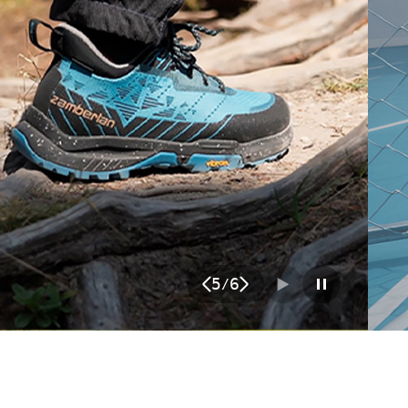
6
6
/