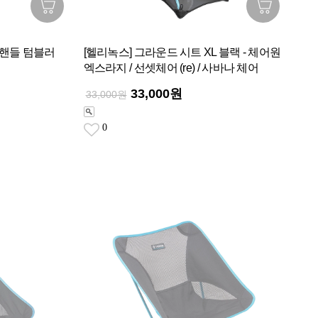
 핸들 텀블러
[헬리녹스] 그라운드 시트 XL 블랙 - 체어원
엑스라지 / 선셋체어 (re) / 사바나 체어
33,000원
33,000원
0