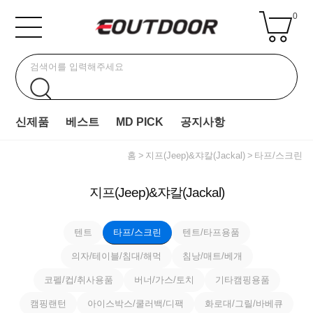
0
신제품
베스트
MD PICK
공지사항
홈
지프(Jeep)&쟈칼(Jackal)
타프/스크린
지프(Jeep)&쟈칼(Jackal)
텐트
타프/스크린
텐트/타프용품
의자/테이블/침대/해먹
침낭/매트/베개
코펠/컵/취사용품
버너/가스/토치
기타캠핑용품
캠핑랜턴
아이스박스/쿨러백/디팩
화로대/그릴/바베큐