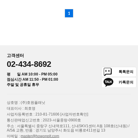
1
고객센터
02-434-8692
톡톡문의
평 일 AM 10:00 - PM 05:00
점심시간 AM 11:50 - PM 01:00
카톡문의
주말 및 공휴일 휴무
상호명 : (주)호원플래닛
대표이사 : 최호영
사업자등록번호 : 210-81-71606
[사업자번호확인]
통신판매업신고번호 : 2023-서울중랑-0900호
주소 : 서울특별시 중랑구 신내역로111, 신내SKV1센터 A동 108호(신내동) /
A/S& 교환, 반품 : 경기도 남양주시 화도읍 비룡로411번길 13
이메일 :
master@howonplt.com