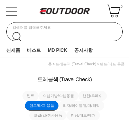
0
신제품
베스트
MD PICK
공지사항
홈
트레블첵 (Travel Check)
텐트/타프 용품
트레블첵 (Travel Check)
텐트
수납가방/수납용품
랜턴/후레쉬
텐트/타프 용품
의자/테이블/침대/해먹
코펠/컵/취사용품
침낭/매트/베개