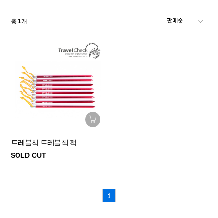
총
1
개
트레블첵 트레블첵 팩
SOLD OUT
1