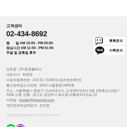
고객센터
02-434-8692
톡톡문의
평 일 AM 10:00 - PM 05:00
점심시간 AM 11:50 - PM 01:00
카톡문의
주말 및 공휴일 휴무
상호명 : (주)호원플래닛
대표이사 : 최호영
사업자등록번호 : 210-81-71606
[사업자번호확인]
통신판매업신고번호 : 2023-서울중랑-0900호
주소 : 서울특별시 중랑구 신내역로111, 신내SKV1센터 A동 108호(신내동) /
A/S& 교환, 반품 : 경기도 남양주시 화도읍 비룡로411번길 13
이메일 :
master@howonplt.com
개인정보취급책임자 : 조민형
copyright⒞astore all right reserved