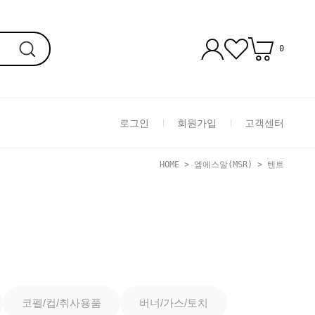
0
로그인
회원가입
고객센터
HOME
>
엠에스알(MSR)
>
텐트
코펠/컵/취사용품
버너/가스/토치