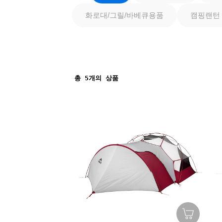
화로대/그릴/바베큐용품
캠핑랜턴
총
5
개의 상품