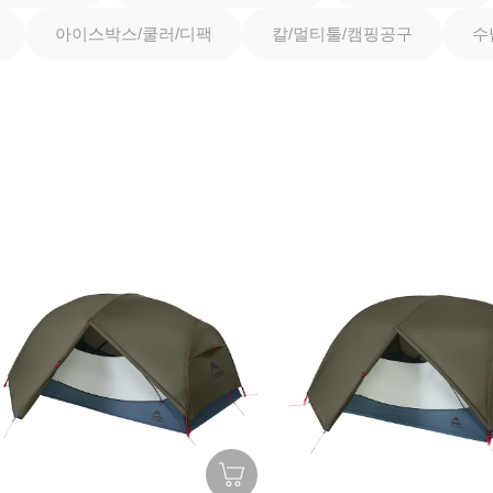
아이스박스/쿨러/디팩
칼/멀티툴/캠핑공구
수