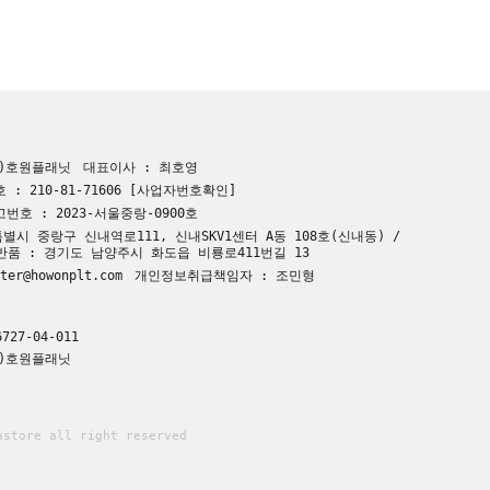
주)호원플래닛
대표이사 : 최호영
: 210-81-71606
[사업자번호확인]
호 : 2023-서울중랑-0900호
별시 중랑구 신내역로111, 신내SKV1센터 A동 108호(신내동) /
 반품 : 경기도 남양주시 화도읍 비룡로411번길 13
er@howonplt.com
개인정보취급책임자 : 조민형
727-04-011
주)호원플래닛
astore all right reserved