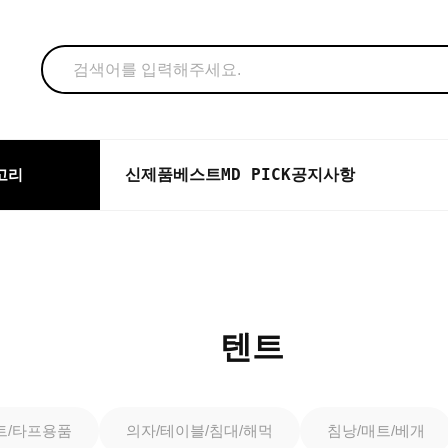
신제품
베스트
MD PICK
공지사항
고리
텐트
트/타프용품
의자/테이블/침대/해먹
침낭/매트/베개