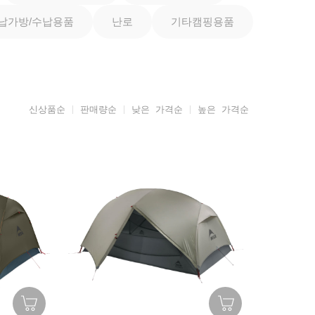
납가방/수납용품
난로
기타캠핑용품
신상품순
판매량순
낮은 가격순
높은 가격순