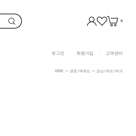
0
로그인
회원가입
고객센터
HOME
>
캠핑/백패킹
>
침낭/매트/베개