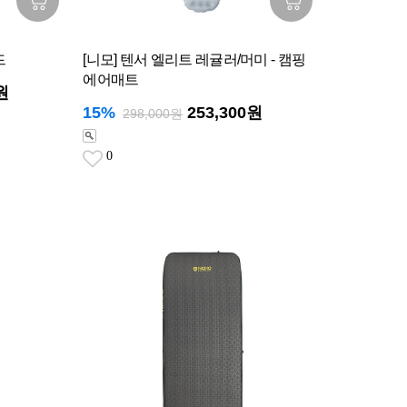
드
[니모] 텐서 엘리트 레귤러/머미 - 캠핑
에어매트
원
15%
253,300원
298,000원
0