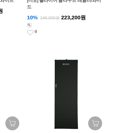
/와이드
[니모] 플라이어 클라우드 레귤러/와이
드
원
10%
223,200원
248,000원
0