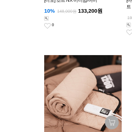
[니모] 조르 NX 미디엄/머미
[
트
10%
133,200원
148,000원
1
0