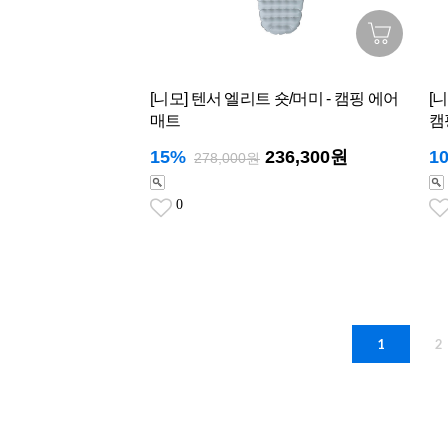
[니모] 텐서 엘리트 숏/머미 - 캠핑 에어
[
매트
캠
15%
236,300원
1
278,000원
0
1
2