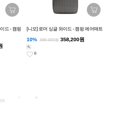
이드 - 캠핑
[니모] 로머 싱글 와이드 - 캠핑 에어매트
10%
358,200원
398,000원
원
0
>
>>
10