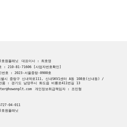
주)호원플래닛
대표이사 : 최호영
: 210-81-71606
[사업자번호확인]
호 : 2023-서울중랑-0900호
별시 중랑구 신내역로111, 신내SKV1센터 A동 108호(신내동) /
 반품 : 경기도 남양주시 화도읍 비룡로411번길 13
er@howonplt.com
개인정보취급책임자 : 조민형
727-04-011
주)호원플래닛