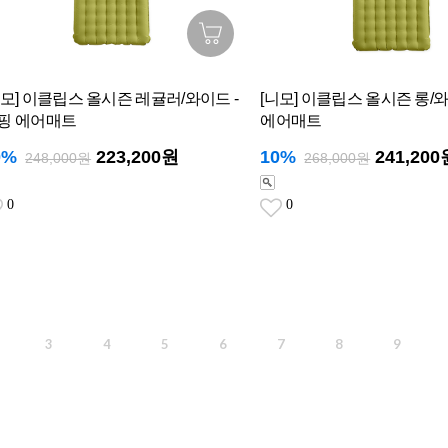
니모] 이클립스 올시즌 레귤러/와이드 -
[니모] 이클립스 올시즌 롱/와
핑 에어매트
에어매트
0%
223,200원
10%
241,200
248,000원
268,000원
0
0
3
4
5
6
7
8
9