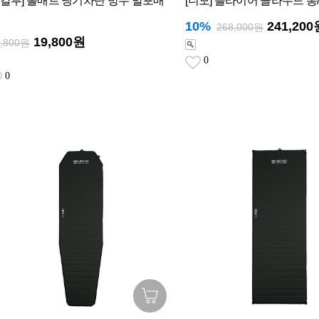
마칼루] 롤매트 냉기차단 방수 발포매
[니모] 플라이어 클라우드 롱
10%
241,200
268,000원
19,800원
9,800원
0
0