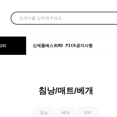
신제품
베스트
MD PICK
공지사항
고리
침낭/매트/베개
침낭
베개
매트