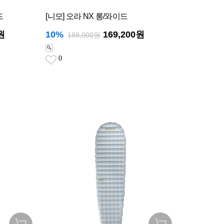
드
[니모] 오라 NX 롱/와이드
원
10%
169,200원
188,000원
0