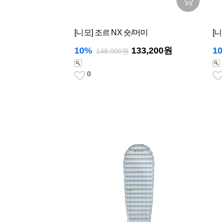
[니모] 조르 NX 숏/머미
[
10%
133,200원
1
148,000원
0