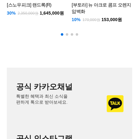
[스노우피크] 랜드록(R)
[부토라] 뉴 아크로 콤프 오렌지
암벽화
30%
1,645,000원
2,350,000원
2
10%
153,000원
170,000원
공식 카카오채널
특별한 혜택과 최신 소식을
편하게 톡으로 받아보세요.
공식 인스타그램