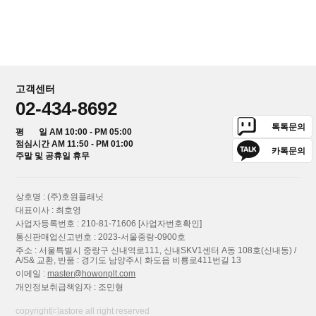
고객센터
02-434-8692
톡톡문의
평 일 AM 10:00 - PM 05:00
점심시간 AM 11:50 - PM 01:00
카톡문의
주말 및 공휴일 휴무
상호명 : (주)호원플래닛
대표이사 : 최호영
사업자등록번호 : 210-81-71606
[사업자번호확인]
통신판매업신고번호 : 2023-서울중랑-0900호
주소 : 서울특별시 중랑구 신내역로111, 신내SKV1센터 A동 108호(신내동) /
A/S& 교환, 반품 : 경기도 남양주시 화도읍 비룡로411번길 13
이메일 :
master@howonplt.com
개인정보취급책임자 : 조민형
copyright⒞astore all right reserved