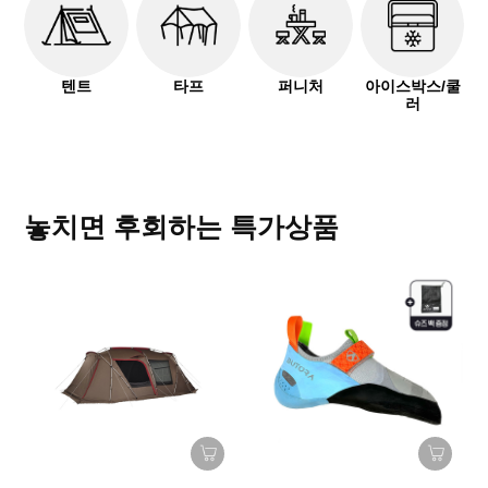
텐트
타프
퍼니처
아이스박스/쿨
러
놓치면 후회하는 특가상품