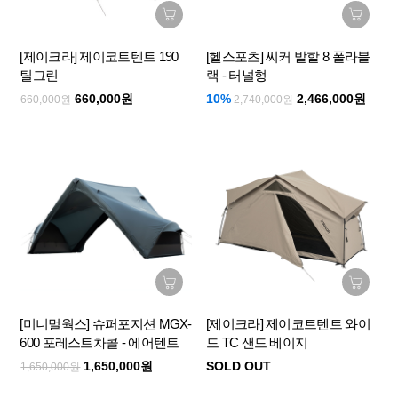
[제이크라] 제이코트텐트 190
[헬스포츠] 씨커 발할 8 폴라블
틸그린
랙 - 터널형
660,000원
10%
2,466,000원
660,000원
2,740,000원
[미니멀웍스] 슈퍼포지션 MGX-
[제이크라] 제이코트텐트 와이
600 포레스트차콜 - 에어텐트
드 TC 샌드 베이지
1,650,000원
SOLD OUT
1,650,000원