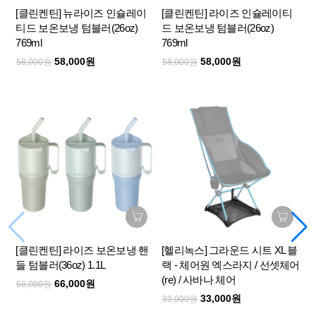
[클린켄틴] 뉴라이즈 인슐레이
[클린켄틴] 라이즈 인슐레이티
티드 보온보냉 텀블러(26oz)
드 보온보냉 텀블러(26oz)
769ml
769ml
58,000원
58,000원
58,000원
58,000원
[클린켄틴] 라이즈 보온보냉 핸
[헬리녹스] 그라운드 시트 XL 블
들 텀블러(36oz) 1.1L
랙 - 체어원 엑스라지 / 선셋체어
(re) / 사바나 체어
66,000원
66,000원
33,000원
33,000원