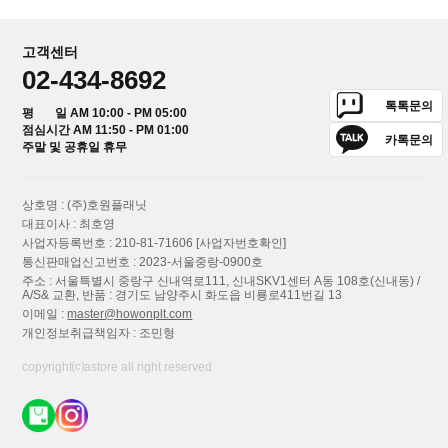
고객센터
02-434-8692
톡톡문의
평 일 AM 10:00 - PM 05:00
점심시간 AM 11:50 - PM 01:00
카톡문의
주말 및 공휴일 휴무
상호명 : (주)호원플래닛
대표이사 : 최호영
사업자등록번호 : 210-81-71606
[사업자번호확인]
통신판매업신고번호 : 2023-서울중랑-0900호
주소 : 서울특별시 중랑구 신내역로111, 신내SKV1센터 A동 108호(신내동) /
A/S& 교환, 반품 : 경기도 남양주시 화도읍 비룡로411번길 13
이메일 :
master@howonplt.com
개인정보취급책임자 : 조민형
copyright⒞astore all right reserved