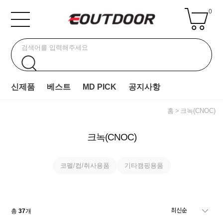
0
신제품
베스트
MD PICK
공지사항
홈
크녹(CNOC)
크녹(CNOC)
코펠/컵/취사용품
기타캠핑용품
총
37
개