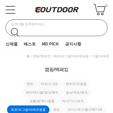
0
신제품
베스트
MD PICK
공지사항
홈
캠핑/백패킹
화로대/그릴/바베큐용품
그릴/바베큐
캠핑/백패킹
텐트
타프/스크린
텐트/타프용품
체어/테이블/침대/해먹
침낭/매트/베개
코펠/컵/취사용품
버너/가스/토치
화로대/그릴/바베큐용품
랜턴
아이스박스/쿨러백/디팩