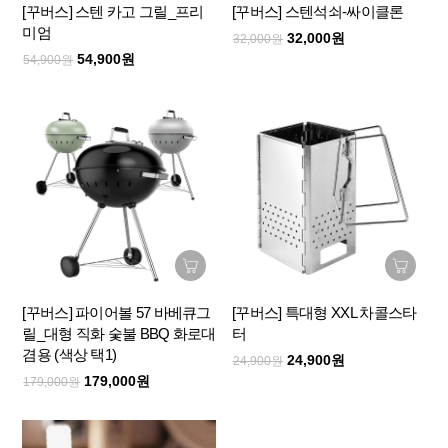
[꾸버스] 스텐 카고 그릴_프리
[꾸버스] 스텐석쇠-싸이클론
미엄
32,000원
32,000원
54,900원
54,900원
[꾸버스] 파이어볼 57 바베큐그
[꾸버스] 특대형 XXL 차콜스타
릴_대형 직화 숯불 BBQ 화로대
터
겸용 (색상 택1)
24,900원
24,900원
179,000원
179,000원