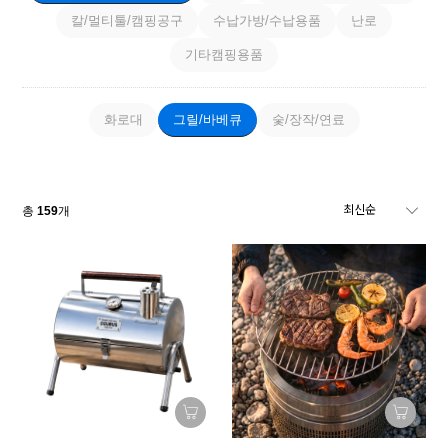
칼/멀티툴/캠핑공구
수납가방/수납용품
난로
기타캠핑용품
화로대
그릴/바베큐
숯/장작/연료
총
159
개